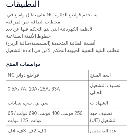
التطبيقات
يستخدم قواطع الدائرة NC على نطاق واسع في:
محطات الطاقة غير المراقبة
الأنظمة الكهربائية التي يتم التحكم فيها عن بعد
خطوط الأتمتة الصناعية
أنظمة الطاقة المتجددة (الشمسية/طاقة الرياح)
تتطلب البنية التحتية الحيوية التحكم الآمن في إعادة التشغيل
مواصفات المنتج
اسم المنتج
قواطع دوائر NC
تصنيف التشغيل
0.5A، ​​7A، 10A، 25A، 63A
الحالي
الشهادات
سي بي، سي، بنفايات
تصنيف جهد
250 فولت، 400 فولت، 690 فولت / 65
التشغيل (UE)
فولت، 125 فولت
عدد البولنديين
1ف، 2ف، 3ف، 4ف