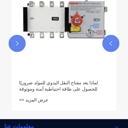
عرض المزيد >>


معلومات عنا