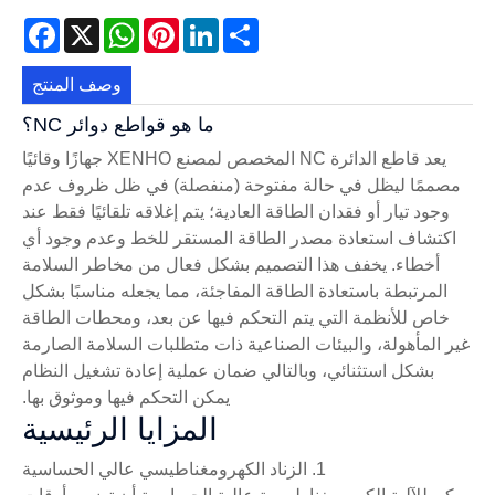
acebook
WhatsApp
X
Pinterest
LinkedIn
Share
وصف المنتج
ما هو قواطع دوائر NC؟
يعد قاطع الدائرة NC المخصص لمصنع XENHO جهازًا وقائيًا
مصممًا ليظل في حالة مفتوحة (منفصلة) في ظل ظروف عدم
وجود تيار أو فقدان الطاقة العادية؛ يتم إغلاقه تلقائيًا فقط عند
اكتشاف استعادة مصدر الطاقة المستقر للخط وعدم وجود أي
أخطاء. يخفف هذا التصميم بشكل فعال من مخاطر السلامة
المرتبطة باستعادة الطاقة المفاجئة، مما يجعله مناسبًا بشكل
خاص للأنظمة التي يتم التحكم فيها عن بعد، ومحطات الطاقة
غير المأهولة، والبيئات الصناعية ذات متطلبات السلامة الصارمة
بشكل استثنائي، وبالتالي ضمان عملية إعادة تشغيل النظام
يمكن التحكم فيها وموثوق بها.
المزايا الرئيسية
1. الزناد الكهرومغناطيسي عالي الحساسية