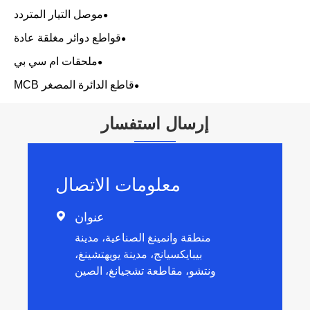
موصل التيار المتردد
قواطع دوائر مغلقة عادة
ملحقات ام سي بي
قاطع الدائرة المصغر MCB
إرسال استفسار
معلومات الاتصال
عنوان

منطقة وانمينغ الصناعية، مدينة
بيبايكسيانج، مدينة يويهتشينغ،
ونتشو، مقاطعة تشجيانغ، الصين