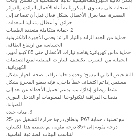
يمكن للآلية الكهرومغناطيسية عالية الحساسية أن تضمن أوقات
استجابة على مستوى الميكروثانية أثناء الأحمال الزائدة والدوائر
القصيرة، مما يعزل الأعطال بشكل فعال قبل أن تتصاعد إلى
حرائق أو أعطال متتالية للمعدات.
2. حماية متكاملة متعددة الطبقات
حماية من الجهد الزائد والتيار الزائد: يحمي الأجهزة الإلكترونية
الحساسة من ارتفاع الطاقة.
حماية ماس كهربائى: يقاطع تيارات الأعطال حتى 85 كيلو أمبير.
الحماية من التسرب: يكتشف التيارات المتبقية لمنع الصدمات
الكهربائية.
التشخيص الذاتي المدمج: وحدة داخلية تراقب صحة الجهاز بشكل
مستمر. إذا تم اكتشاف خطأ داخلي، فإنه يقطع المخرج بشكل
نشط ويطلق إنذارًا، مما يدعم تحميل الأخطاء عن بعد إلى
منصات المراقبة لتكنولوجيا المعلومات أو التدخل الفوري
للصيانة.
3. متانة جيدة
مع تصنيف حماية IP67 ونطاق درجة حرارة التشغيل من -25
درجة مئوية إلى +85 درجة مئوية، تم تصميم هذا الكسارة
لتناسب البيئات الصناعية القاسية.