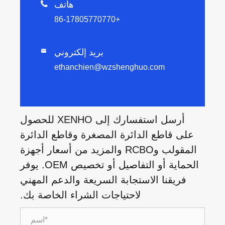
هاتف

+86-17805770770
بريد إلكتروني

ethanchien@wzshenghuo.com
أرسل استفسارك إلى XENHO للحصول
على قاطع الدائرة المصغرة وقاطع الدائرة
المقولب وRCBO والمزيد من أسعار أجهزة
الحماية أو التفاصيل أو تخصيص OEM. يوفر
فريقنا الاستجابة السريعة والدعم المهني
لاحتياجات الشراء الخاصة بك.