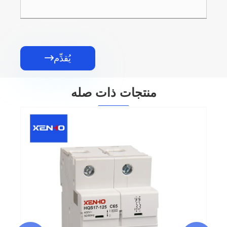
يُقدِّم

منتجات ذات صله