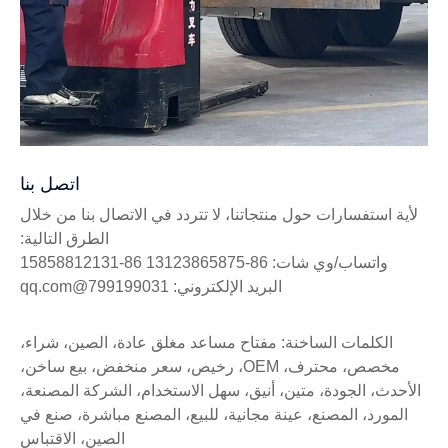
اتصل بنا
لأية استفسارات حول منتجاتنا، لا تتردد في الاتصال بنا من خلال
الطرق التالية:
واتساب/وي شات: 86-13123865875 86-15858812131
البريد الإلكتروني: 799199031@qq.com
الكلمات الساخنة: مفتاح مساعد مغلق عادة، الصين، شراء،
مخصص، محترف، OEM، رخيص، سعر منخفض، بيع ساخن،
الأحدث، الجودة، متين، أنيق، سهل الاستخدام، الشركة المصنعة،
المورد، المصنع، عينة مجانية، للبيع، المصنع مباشرة، صنع في
الصين، الاقتباس