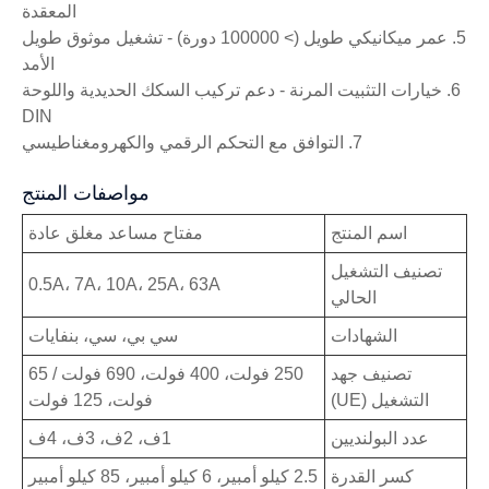
المعقدة
5. عمر ميكانيكي طويل (> 100000 دورة) - تشغيل موثوق طويل
الأمد
6. خيارات التثبيت المرنة - دعم تركيب السكك الحديدية واللوحة
DIN
7. التوافق مع التحكم الرقمي والكهرومغناطيسي
مواصفات المنتج
اسم المنتج
مفتاح مساعد مغلق عادة
تصنيف التشغيل
0.5A، ​​7A، 10A، 25A، 63A
الحالي
الشهادات
سي بي، سي، بنفايات
تصنيف جهد
250 فولت، 400 فولت، 690 فولت / 65
التشغيل (UE)
فولت، 125 فولت
عدد البولنديين
1ف، 2ف، 3ف، 4ف
كسر القدرة
2.5 كيلو أمبير، 6 كيلو أمبير، 85 كيلو أمبير