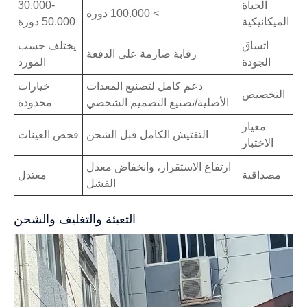
الحياة
30.000-
> 100.000 دورة
الميكانيكية
50.000 دورة
اتساق
يختلف حسب
رقابة صارمة على الدفعة
الجودة
المورد
دعم كامل لتصنيع المعدات
خيارات
التخصيص
الأصلية/تصنيع التصميم الشخصي
محدودة
معيار
التفتيش الكامل قبل الشحن
فحص العينات
الاختبار
ارتفاع الاستقرار، وانخفاض معدل
مصداقية
معتدل
الفشل
التعبئة والتغليف والشحن