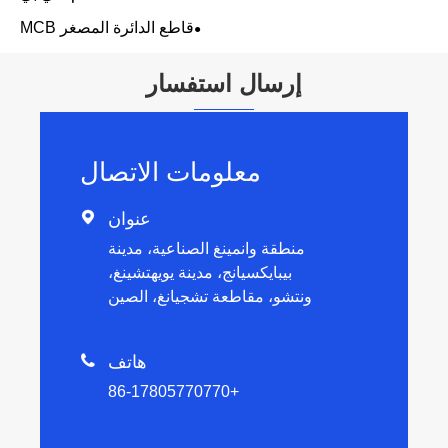
قاطع الدائرة المصغر MCB
إرسال استفسار
معلومات الاتصال
عنوان

منطقة وانمينغ الصناعية، مدينة
بيبايكسيانج، مدينة يويهتشينغ،
ونتشو، مقاطعة تشجيانغ، الصين
هاتف

+86-17805770770