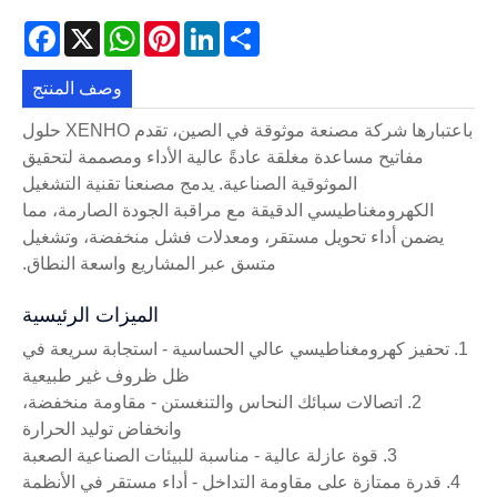
acebook
WhatsApp
X
Pinterest
LinkedIn
Share
وصف المنتج
باعتبارها شركة مصنعة موثوقة في الصين، تقدم XENHO حلول
مفاتيح مساعدة مغلقة عادةً عالية الأداء ومصممة لتحقيق
الموثوقية الصناعية. يدمج مصنعنا تقنية التشغيل
الكهرومغناطيسي الدقيقة مع مراقبة الجودة الصارمة، مما
يضمن أداء تحويل مستقر، ومعدلات فشل منخفضة، وتشغيل
متسق عبر المشاريع واسعة النطاق.
الميزات الرئيسية
1. تحفيز كهرومغناطيسي عالي الحساسية - استجابة سريعة في
ظل ظروف غير طبيعية
2. اتصالات سبائك النحاس والتنغستن - مقاومة منخفضة،
وانخفاض توليد الحرارة
3. قوة عازلة عالية - مناسبة للبيئات الصناعية الصعبة
4. قدرة ممتازة على مقاومة التداخل - أداء مستقر في الأنظمة