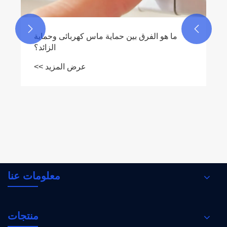


معلومات عنا
منتجات