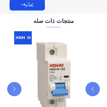
يُقدِّم

منتجات ذات صله

