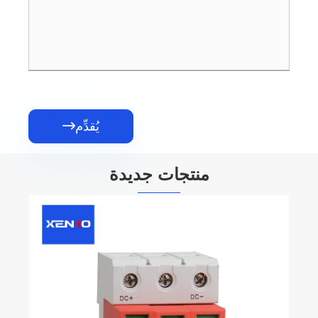
يُقدِّم

منتجات جديدة