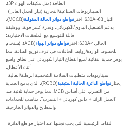
الطاقة (مثل مكيفات الهواء 3P).
السيناريوهات الصناعية/التجارية (تيار الحمل العالي)
التيار 63~630A: اختر
قواطع دوائر الحالة المقولبة
(MCCB)،
يدعم التشغيل اليدوي/الكهربائي، وقدرة كسر قوية، ووظيفة
قابلة للتوسيع مع الملحقات الاختيارية؛
الحالي >630A: اختر
قواطع دوائر الهواء
(ACB)، يُستخدم
للخطوط الواردة/روابط الحافلات في غرف توزيع الطاقة، مما
يوفر حماية انتقائية لمنع انقطاع التيار الكهربائي على نطاق واسع
أثناء الأعطال.
سيناريوهات متطلبات السلامة الشخصية الرطبة/العالية
يختار
قواطع الدائرة الحالية المتبقية
(RCBO)، الذي يدمج الحماية
من التسرب على أساس MCB، مما يوفر حماية ثلاثية ضد
"الحمل الزائد + ماس كهربائى + التسرب"، مناسب للحمامات
والمطابخ والدوائر الخارجية.
النقاط الرئيسية التي يجب تجنبها عند اختيار قواطع الدائرة