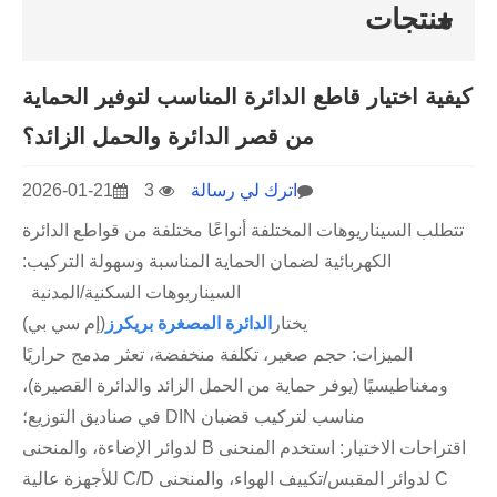
منتجات
كيفية اختيار قاطع الدائرة المناسب لتوفير الحماية
من قصر الدائرة والحمل الزائد؟
اترك لي رسالة
3
2026-01-21
تتطلب السيناريوهات المختلفة أنواعًا مختلفة من قواطع الدائرة
الكهربائية لضمان الحماية المناسبة وسهولة التركيب:
السيناريوهات السكنية/المدنية
يختار
الدائرة المصغرة ب
ريكرز
(إم سي بي)
الميزات: حجم صغير، تكلفة منخفضة، تعثر مدمج حراريًا
ومغناطيسيًا (يوفر حماية من الحمل الزائد والدائرة القصيرة)،
مناسب لتركيب قضبان DIN في صناديق التوزيع؛
اقتراحات الاختيار: استخدم المنحنى B لدوائر الإضاءة، والمنحنى
C لدوائر المقبس/تكييف الهواء، والمنحنى C/D للأجهزة عالية