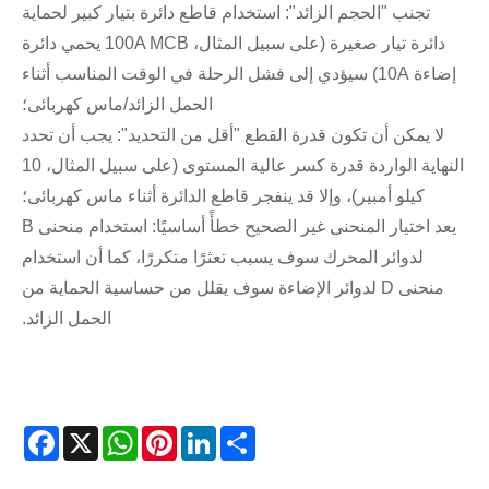
تجنب "الحجم الزائد": استخدام قاطع دائرة بتيار كبير لحماية
دائرة تيار صغيرة (على سبيل المثال، 100A MCB يحمي دائرة
إضاءة 10A) سيؤدي إلى فشل الرحلة في الوقت المناسب أثناء
الحمل الزائد/ماس كهربائى؛
لا يمكن أن تكون قدرة القطع "أقل من التحديد": يجب أن تحدد
النهاية الواردة قدرة كسر عالية المستوى (على سبيل المثال، 10
كيلو أمبير)، وإلا قد ينفجر قاطع الدائرة أثناء ماس كهربائى؛
يعد اختيار المنحنى غير الصحيح خطأً أساسيًا: استخدام منحنى B
لدوائر المحرك سوف يسبب تعثرًا متكررًا، كما أن استخدام
منحنى D لدوائر الإضاءة سوف يقلل من حساسية الحماية من
الحمل الزائد.
acebook
WhatsApp
X
Pinterest
LinkedIn
Share