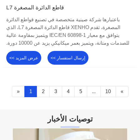
قاطع الدائرة المصغرة L7
باعتبارها شركة صينية متخصصة في تصنيع قواطع الدائرة
المصغرة، تقدم XENHO قاطع الدائرة المصغرة L7، الذي
يتوافق مع معيار IEC/EN 60898-1 ويتميز بمقاومة عالية
للصدمات ومتانة، ويتميز بعمر ميكانيكي يزيد عن 10000 دورة.
إرسال استفسار >>
عرض المزيد >>
«
1
2
3
4
5
...
10
»
توصيات الأخبار