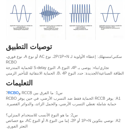
توصيات التطبيق
سكني/مستهلك: إعطاء الأولوية لـ 2P/1P+N، نوع AC أو نوع A، نوع فوري،
RCBO
تجاري/بناء: يوصى بـ 4P، النوع A، النوع S-delay للحماية المتدرجة
الطاقة الصناعية/الجديدة: حدد النوع B، 4P، الحماية الانتقائية للتأخير الزمني
التعليمات
س1: ما الفرق بين RCCB و
RCBO
?
A1: يوفر RCCB الحماية فقط ضد التسرب الأرضي، في حين يوفر RCBO
حماية شاملة تغطي التسرب الأرضي، والحمل الزائد، والدوائر القصيرة.
س2: ما هو النوع الأنسب للاستخدام المنزلي؟
A2: نوصي بتكوين 1P+N أو 2P، إما من النوع A أو النوع AC، مع خصائص
التعثر الفوري.