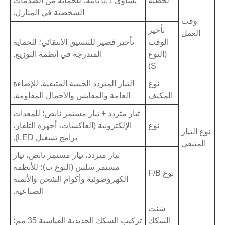
لحظية
يساوي 0.1 ثانية؛ للحماية من الصدمات
الشخصية في المنازل.
وقت
تأخير
العمل
الوقت
تأخير قصير للتنسيق الانتقائي؛ للحماية
(النوع
المتدرجة في أنظمة التوزيع.
S)
نوع
التيار المتردد الجيبية المتبقية. للإضاءة
المكيف
العامة والمقابس والأحمال المقاومة.
تيار متردد + تيار مستمر نابض؛ للمعدات
نوع
الإلكترونية (العاكسات، أجهزة التلفاز،
نوع التيار
برامج تشغيل LED).
المتبقي
تيار متردد، تيار مستمر نابض، تيار
مستمر سلس (النوع ب)؛ للأنظمة
نوع F/B
الكهروضوئية وأكوام الشحن والأتمتة
الصناعية.
شنت
السكك
تركيب السكك الحديدية القياسية 35 مم؛