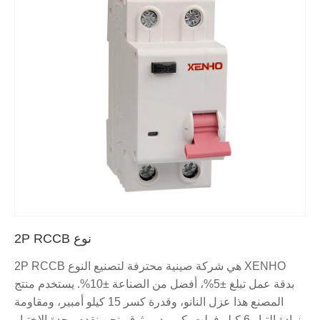
نوع 2P RCCB
XENHO هي شركة صينية محترفة لتصنيع النوع 2P RCCB
بدقة عمل تبلغ ±5%، أفضل من الصناعة ±10%. يستخدم منتج
المصنع هذا عزل النانو، وقدرة كسر 15 كيلو أمبير، ومقاومة
زيادة التيار 6 كيلو فولت. كمورد موثوق، نحن نقدم وحدة الاختبار