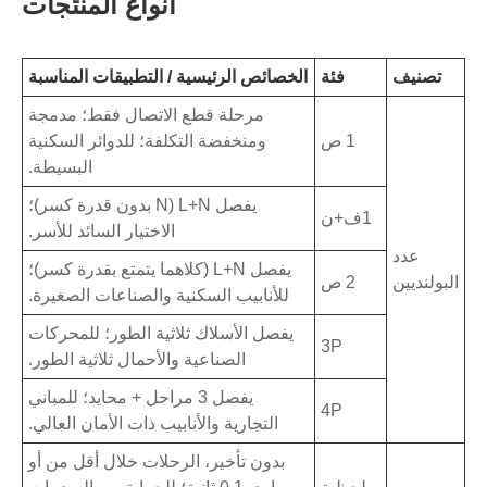
أنواع المنتجات
تصنيف
فئة
الخصائص الرئيسية / التطبيقات المناسبة
مرحلة قطع الاتصال فقط؛ مدمجة
1 ص
ومنخفضة التكلفة؛ للدوائر السكنية
البسيطة.
يفصل L+N (N بدون قدرة كسر)؛
1ف+ن
الاختيار السائد للأسر.
عدد
يفصل L+N (كلاهما يتمتع بقدرة كسر)؛
البولنديين
2 ص
للأنابيب السكنية والصناعات الصغيرة.
يفصل الأسلاك ثلاثية الطور؛ للمحركات
3P
الصناعية والأحمال ثلاثية الطور.
يفصل 3 مراحل + محايد؛ للمباني
4P
التجارية والأنابيب ذات الأمان العالي.
بدون تأخير، الرحلات خلال أقل من أو