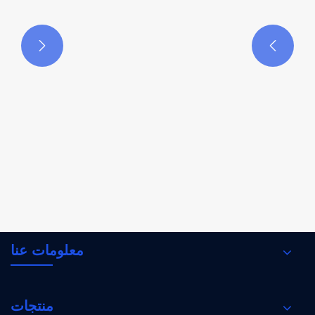


ما هو مبدأ عمل قاطع الدائرة؟
عرض المزيد >>
معلومات عنا
منتجات