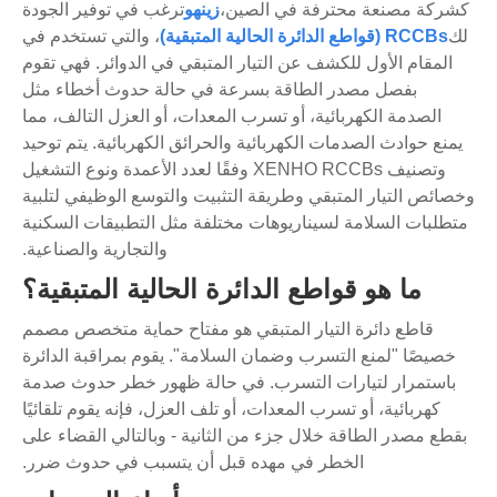
كشركة مصنعة محترفة في الصين،
زينهو
ترغب في توفير الجودة
لك
RCCBs (قواطع الدائرة الحالية المتبقية)
، والتي تستخدم في
المقام الأول للكشف عن التيار المتبقي في الدوائر. فهي تقوم
بفصل مصدر الطاقة بسرعة في حالة حدوث أخطاء مثل
الصدمة الكهربائية، أو تسرب المعدات، أو العزل التالف، مما
يمنع حوادث الصدمات الكهربائية والحرائق الكهربائية. يتم توحيد
وتصنيف XENHO RCCBs وفقًا لعدد الأعمدة ونوع التشغيل
وخصائص التيار المتبقي وطريقة التثبيت والتوسع الوظيفي لتلبية
متطلبات السلامة لسيناريوهات مختلفة مثل التطبيقات السكنية
والتجارية والصناعية.
ما هو قواطع الدائرة الحالية المتبقية؟
قاطع دائرة التيار المتبقي هو مفتاح حماية متخصص مصمم
خصيصًا "لمنع التسرب وضمان السلامة". يقوم بمراقبة الدائرة
باستمرار لتيارات التسرب. في حالة ظهور خطر حدوث صدمة
كهربائية، أو تسرب المعدات، أو تلف العزل، فإنه يقوم تلقائيًا
بقطع مصدر الطاقة خلال جزء من الثانية - وبالتالي القضاء على
الخطر في مهده قبل أن يتسبب في حدوث ضرر.