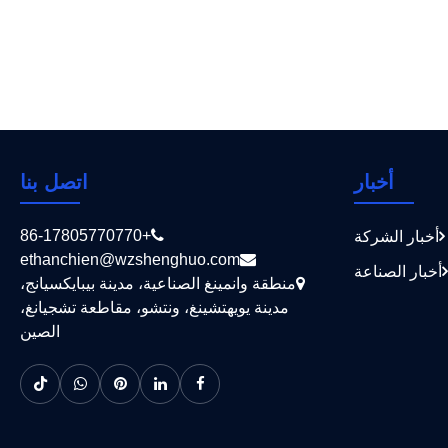
الكهربائية المصغرة DC L7 خيارًا
موثوقًا به للحماية الكهربائية
عرض المزيد >>
الحديثة؟
أخبار
اتصل بنا
+86-17805770770
أخبار الشركة
ethanchien@wzshenghuo.com
أخبار الصناعة
منطقة وانمينغ الصناعية، مدينة بيبايكسيانج،
مدينة يويهتشينغ، ونتشو، مقاطعة تشجيانغ،
الصين