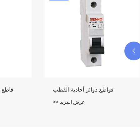

قاطع الدائرة المصغر DC C63
عرض المزيد >>