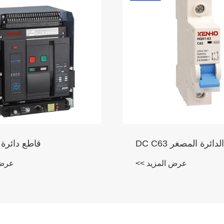
قاطع دائرة الهواء W1
250A قواطع دوائر القالب
عرض المزيد >>
عرض 