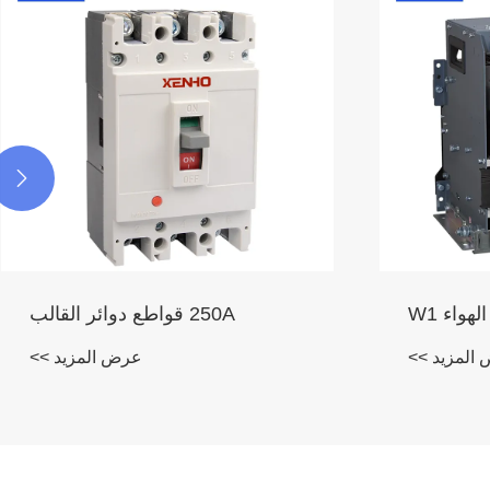

RCBO C65
المزيد >>
عرض المزيد >>