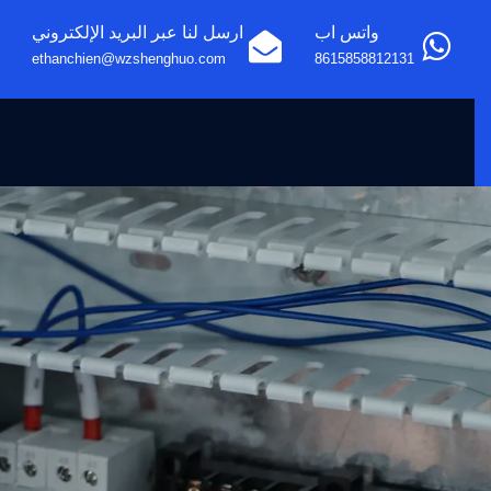
واتس اب
ارسل لنا عبر البريد الإلكتروني
ethanchien@wzshenghuo.com
8615858812131