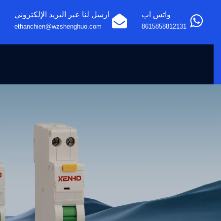
واتس اب
ارسل لنا عبر البريد الإلكتروني
ethanchien@wzshenghuo.com
8615858812131