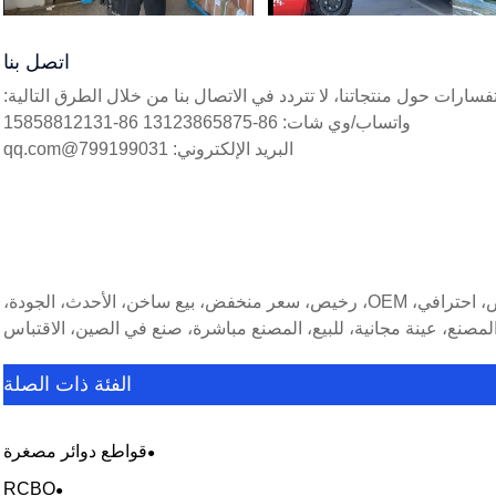
اتصل بنا
فسارات حول منتجاتنا، لا تتردد في الاتصال بنا من خلال الطرق التالية:
واتساب/وي شات: 86-13123865875 86-15858812131
البريد الإلكتروني: 799199031@qq.com
الكلمات الساخنة: C65 Miniature Circuit Breaker، الصين، شراء، مخصص، احترافي، OEM، رخيص، سعر منخفض، بيع ساخن، الأحدث، الجودة،
لمصنع، عينة مجانية، للبيع، المصنع مباشرة، صنع في الصين، الاقتباس
الفئة ذات الصلة
قواطع دوائر مصغرة
RCBO