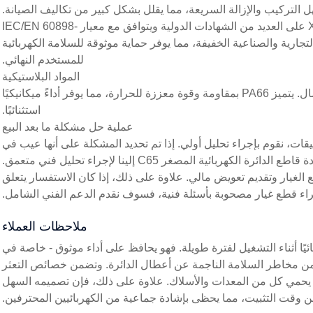
3. لقد حصل قاطع الدائرة المصغرة C65 عالي الجودة الخاص بمصنع XENHO على العديد من الشهادات الدولية ويتوافق مع معيار IEC/EN 60898-
جارية والصناعية الخفيفة، مما يوفر حماية موثوقة للسلامة الكهربائية
للمستخدم النهائي.
المواد البلاستيكية
PA6 وPA66. يوفر PA6 صلابة ومرونة فائقة، مما يوفر قيمة ممتازة مقابل المال. يتميز PA66 بمقاومة وقوة معززة للحرارة، مما يوفر أداءً ميكانيكيًا
استثنائيًا.
عملية حل مشكلة ما بعد البيع
قات، نقوم بإجراء تحليل أولي. إذا تم تحديد المشكلة على أنها عيب في
المنتج، فسنقوم بترتيب شحنة بديلة. إذا بدت المشكلة أكثر تعقيدًا، فيجب إعادة قاطع الدائرة الكهربائية المصغر C65 إلينا لإجراء تحليل فني متعمق.
لغيار وتقديم تعويض مالي. علاوة على ذلك، إذا كان الاستفسار يتعلق
اء قطع غيار مصحوبة بأسئلة فنية، فسوف نقدم الدعم الفني الشامل.
ملاحظات العملاء
أن قاطع الدائرة المصغرة C65 يُظهر ثباتًا استثنائيًا أثناء التشغيل لفترة طويلة. فهو يحافظ على أداء موثوق - خاصة في
ل من مخاطر السلامة الناجمة عن أعطال الدائرة. وتضمن خصائص التعثر
ما يحمي كل من المعدات والأسلاك. علاوة على ذلك، فإن تصميمه السهل
ن وقت التثبيت، مما يحظى بإشادة جماعية من الكهربائيين المحترفين.