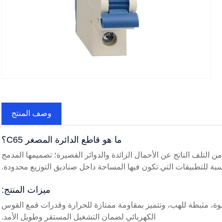
Fac
وصف المنتج
ما هو قاطع الدائرة المصغر C65؟
 مصمم لحماية الدوائر من التلف الناتج عن الأحمال الزائدة والدوائر القصيرة؛ تصميمها المدمج
سبة للتطبيقات التي تكون فيها المساحة داخل صناديق التوزيع محدودة.
ميزات المنتج:
ة المصغر C65 باستخدام مواد عالية القوة، مثبطة للهب، وتتميز بمقاومة ممتازة للحرارة وقدرات قمع القوس
الكهربائي لضمان التشغيل المستقر وطويل الأمد.