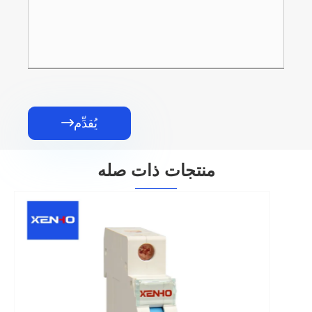
يُقدِّم

منتجات ذات صله