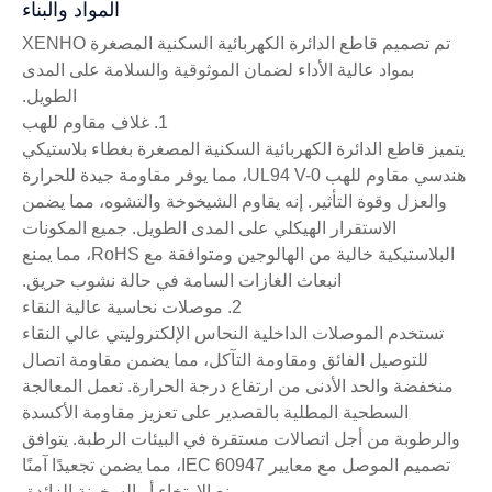
المواد والبناء
تم تصميم قاطع الدائرة الكهربائية السكنية المصغرة XENHO
بمواد عالية الأداء لضمان الموثوقية والسلامة على المدى
الطويل.
1. غلاف مقاوم للهب
يتميز قاطع الدائرة الكهربائية السكنية المصغرة بغطاء بلاستيكي
هندسي مقاوم للهب UL94 V-0، مما يوفر مقاومة جيدة للحرارة
والعزل وقوة التأثير. إنه يقاوم الشيخوخة والتشوه، مما يضمن
الاستقرار الهيكلي على المدى الطويل. جميع المكونات
البلاستيكية خالية من الهالوجين ومتوافقة مع RoHS، مما يمنع
انبعاث الغازات السامة في حالة نشوب حريق.
2. موصلات نحاسية عالية النقاء
تستخدم الموصلات الداخلية النحاس الإلكتروليتي عالي النقاء
للتوصيل الفائق ومقاومة التآكل، مما يضمن مقاومة اتصال
منخفضة والحد الأدنى من ارتفاع درجة الحرارة. تعمل المعالجة
السطحية المطلية بالقصدير على تعزيز مقاومة الأكسدة
والرطوبة من أجل اتصالات مستقرة في البيئات الرطبة. يتوافق
تصميم الموصل مع معايير IEC 60947، مما يضمن تجعيدًا آمنًا
ومنع الارتخاء أو السخونة الزائدة.