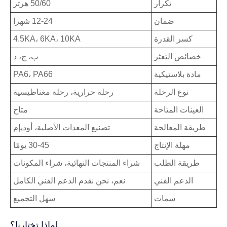
تكرار
50/60 هرتز
ضمان
12-24 شهرا
كسر القدرة
4.5KA، 6KA، 10KA
خصائص التعثر
ب، ج، د
مادة بلاستيكية
PA6، PA66
نوع الرحلة
رحلة حرارية، رحلة مغناطيسية
العينات المتاحة
متاح
طريقة المعالجة
تصنيع المعدات الأصلية، أوديإم
مهلة الإنتاج
30-45 يومًا
طريقة الطلب
شراء المنتجات النهائية، شراء المكونات
الدعم الفني
نعم، نحن نقدم الدعم الفني الكامل
سمات
سهل التجميع
لماذا تختارنا؟