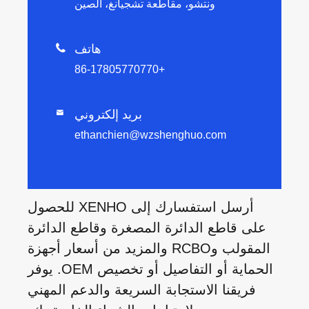
ونتشو، مقاطعة تشجيانغ، الصين
هاتف

+86-17805770770
بريد إلكتروني

ethanchien@wzshenghuo.com
أرسل استفسارك إلى XENHO للحصول
على قاطع الدائرة المصغرة وقاطع الدائرة
المقولب وRCBO والمزيد من أسعار أجهزة
الحماية أو التفاصيل أو تخصيص OEM. يوفر
فريقنا الاستجابة السريعة والدعم المهني