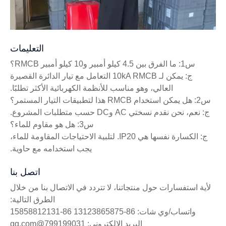
التعليمات
س1: ما الفرق بين 4.5 كيلو أمبير و10 كيلو أمبير RMCB؟
ج: يمكن لـ 10kA RMCB التعامل مع تيار الدائرة القصيرة
العالي، وهو مناسب للأنظمة الكهربائية الأكثر تطلبًا.
س2: هل يمكن استخدام RMCB هذا لتطبيقات التيار المستمر؟
ج: نعم، نحن نقدم نسختي AC وDC حسب متطلبات المشروع.
س3: هل هو مقاوم للماء؟
ج: الكسارة نفسها هي IP20. لتلبية الاحتياجات المقاومة للماء،
يجب استخدامه مع حاوية.
اتصل بنا
لأية استفسارات حول منتجاتنا، لا تتردد في الاتصال بنا من خلال
الطرق التالية:
واتساب/وي شات: 86-13123865875 86-15858812131
البريد الإلكتروني: 799199031@qq.com