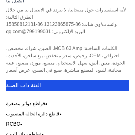
اتصل بنا
لأية استفسارات حول منتجاتنا، لا تتردد في الاتصال بنا من خلال
الطرق التالية:
واتساب/وي شات: 86-13123865875 86-15858812131
البريد الإلكتروني: 799199031@qq.com
الكلمات الساخنة: MCB 63 Amp، الصين، شراء، مخصص،
احترافي، OEM، رخيص، سعر منخفض، بيع ساخن، الأحدث،
الجودة، متين، أنيق، سهل الاستخدام، مصنع، مورد، مصنع، عينة
مجانية، للبيع، المصنع مباشرة، صنع في الصين، عرض أسعار
الفئة ذات الصلة
قواطع دوائر مصغرة
قاطع دائرة الحالة المصبوب
RCBO
قواطع دوائر الهواء