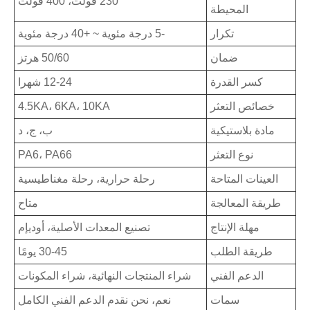
230 فولت، 400 فولت
المحيطة
تكرار
-5 درجة مئوية ~ +40 درجة مئوية
ضمان
50/60 هرتز
كسر القدرة
12-24 شهرا
خصائص التعثر
4.5KA، 6KA، 10KA
مادة بلاستيكية
ب، ج، د
نوع التعثر
PA6، PA66
العينات المتاحة
رحلة حرارية، رحلة مغناطيسية
طريقة المعالجة
متاح
مهلة الإنتاج
تصنيع المعدات الأصلية، أوديإم
طريقة الطلب
30-45 يومًا
الدعم الفني
شراء المنتجات النهائية، شراء المكونات
سمات
نعم، نحن نقدم الدعم الفني الكامل