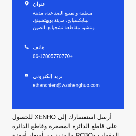
عنوان

منطقة وانمينغ الصناعية، مدينة
بيبايكسيانج، مدينة يويهتشينغ،
ونتشو، مقاطعة تشجيانغ، الصين
هاتف

+86-17805770770
بريد إلكتروني

ethanchien@wzshenghuo.com
أرسل استفسارك إلى XENHO للحصول
على قاطع الدائرة المصغرة وقاطع الدائرة
المقولب وRCBO والمزيد من أسعار أجهزة