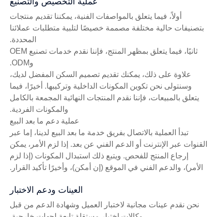
عملية التخصيص والتصنيع
أولاً، فيما يتعلق بالمواصفات الفنية، يمكننا تقديم منتجات
بتصنيفات حالية مختلفة مصممة خصيصًا لتلبية متطلبات عملائنا
المحددة.
ثانيًا، فيما يتعلق بمظهر المنتج، فإننا نقدم خدمات تصنيع OEM
وODM.
علاوة على ذلك، يمكنك تقديم تصميم السكن المفضل لديك،
وسنتولى نحن تكوين المكونات الداخلية وتركيبها. أخيرًا، فيما
يتعلق بالمبيعات، فإننا نقدم المنتجات النهائية المجمعة بالكامل
والمكونات الفردية.
عملية دعم ما بعد البيع
تبدأ العملية بالاتصال بفريق خدمة ما بعد البيع لدينا، إما عبر
القنوات عبر الإنترنت أو الدعم الفني عن بعد. إذا لزم الأمر، يمكن
إرجاع المنتج للفحص. ويتبع ذلك استبدال المكونات (إذا لزم
الأمر)، والدعم الفني في الموقع (إن أمكن)، وأخيرًا تأكيد القرار.
العينات ودعم الاختبار
نحن نقدم عينات مجانية لاختبار العميل وشهادة الدعم من قبل
وكالات اختبار مستقلة تابعة لجهات خارجية.