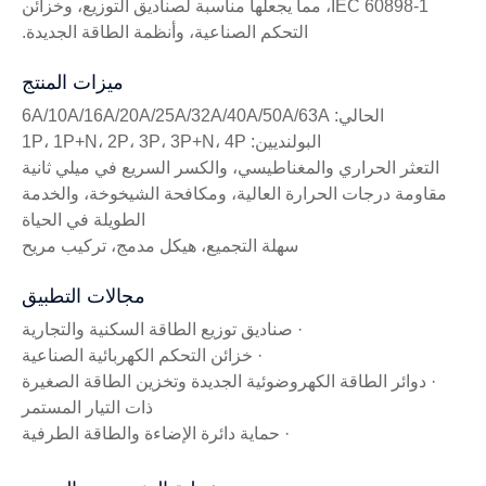
IEC 60898-1، مما يجعلها مناسبة لصناديق التوزيع، وخزائن
التحكم الصناعية، وأنظمة الطاقة الجديدة.
ميزات المنتج
الحالي: 6A/10A/16A/20A/25A/32A/40A/50A/63A
البولنديين: 1P، 1P+N، 2P، 3P، 3P+N، 4P
التعثر الحراري والمغناطيسي، والكسر السريع في ميلي ثانية
مقاومة درجات الحرارة العالية، ومكافحة الشيخوخة، والخدمة
الطويلة في الحياة
سهلة التجميع، هيكل مدمج، تركيب مريح
مجالات التطبيق
· صناديق توزيع الطاقة السكنية والتجارية
· خزائن التحكم الكهربائية الصناعية
· دوائر الطاقة الكهروضوئية الجديدة وتخزين الطاقة الصغيرة
ذات التيار المستمر
· حماية دائرة الإضاءة والطاقة الطرفية