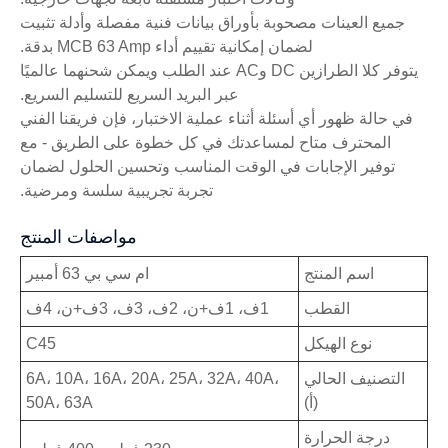
جميع العينات مصحوبة بأوراق بيانات فنية مفصلة وأدلة تثبيت
لضمان إمكانية تقييم أداء MCB 63 Amp بدقة.
يتوفر كلا الطرازين DC وAC عند الطلب ويمكن شحنهما عالميًا
عبر البريد السريع للتسليم السريع.
في حالة ظهور أي أسئلة أثناء عملية الاختبار، فإن فريقنا الفني
المحترف متاح لمساعدتك في كل خطوة على الطريق - مع
توفير الإجابات في الوقت المناسب وتحسين الحلول لضمان
تجربة تجريبية سلسة ومرضية.
مواصفات المنتج
اسم المنتج
ام سي بي 63 أمبير
القطب
1ف، 1ف+ن، 2ف، 3ف، 3ف+ن، 4ف
نوع الهيكل
C45
التصنيف الحالي
6A، 10A، 16A، 20A، 25A، 32A، 40A،
(أ)
50A، 63A
درجة الحرارة