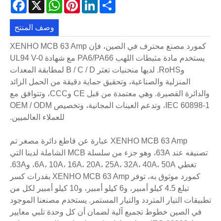
acebook
WhatsApp
X
Pinterest
LinkedIn
Share
وصف المنتج
كمورد مصنع محترف في الصين، فإن XENHO MCB 63 Amp
يستخدم مادة مثبطات اللهب PA6/PA66 مع شهادة UL94 V-0
وRoHS. لديها منحنيات تعثر B / C / D لمطابقة المعدات
المنزلية والصناعية، وتحقيق حماية دقيقة من الحمل الزائد
والدائرة القصيرة. وهي معتمدة من قبل CE وCCC، وتتوافق مع
IEC 60898-1، وتدعم العينات المجانية، وتخصيص OEM / ODM
للعملاء العالميين.
XENHO MCB 63 Amp عبارة عن قاطع دائرة مصغر تم
تصنيفه عند 63A، وهو جزء من سلسلة MCB الشاملة لدينا التي
تغطي 6A، 10A، 16A، 20A، 25A، 32A، 40A، 50A، و63A.
كمورد موثوق به، توفر XENHO MCB 63 Amp بقدرات كسر
تبلغ 4.5 كيلو أمبير، و6 كيلو أمبير، و10 كيلو أمبير لكل من
تطبيقات التيار المتردد والتيار المستمر. يستخدم مصنعنا الموجود
في الصين خطوط تجميع آلية لضمان أن كل وحدة تلبي معايير