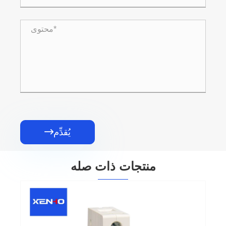
يُقدِّم

منتجات ذات صله
قاطع الدائرة المصغرة L7