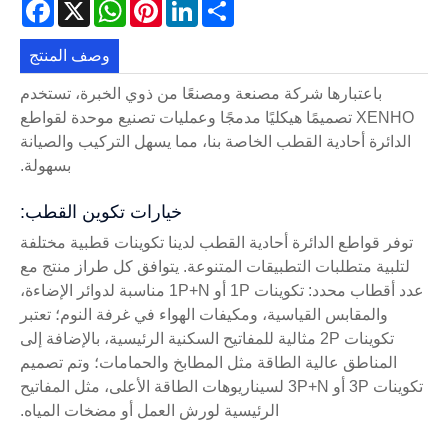
acebook
WhatsApp
X
Pinterest
LinkedIn
Share
وصف المنتج
باعتبارها شركة مصنعة ومصنعًا من ذوي الخبرة، تستخدم
XENHO تصميمًا هيكليًا مدمجًا وعمليات تصنيع موحدة لقواطع
الدائرة أحادية القطب الخاصة بنا، مما يسهل التركيب والصيانة
بسهولة.
خيارات تكوين القطب:
توفر قواطع الدائرة أحادية القطب لدينا تكوينات قطبية مختلفة
لتلبية متطلبات التطبيقات المتنوعة. يتوافق كل طراز منتج مع
عدد أقطاب محدد: تكوينات 1P أو 1P+N مناسبة لدوائر الإضاءة،
والمقابس القياسية، ومكيفات الهواء في غرفة النوم؛ تعتبر
تكوينات 2P مثالية للمفاتيح السكنية الرئيسية، بالإضافة إلى
المناطق عالية الطاقة مثل المطابخ والحمامات؛ وتم تصميم
تكوينات 3P أو 3P+N لسيناريوهات الطاقة الأعلى، مثل المفاتيح
الرئيسية لورش العمل أو مضخات المياه.