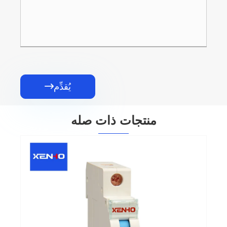
يُقدِّم

منتجات ذات صله