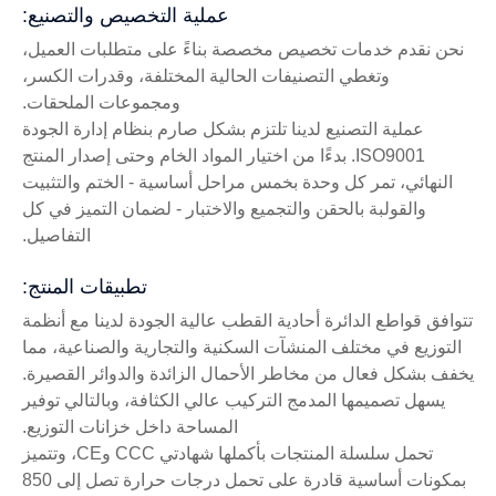
عملية التخصيص والتصنيع:
نحن نقدم خدمات تخصيص مخصصة بناءً على متطلبات العميل،
وتغطي التصنيفات الحالية المختلفة، وقدرات الكسر،
ومجموعات الملحقات.
عملية التصنيع لدينا تلتزم بشكل صارم بنظام إدارة الجودة
ISO9001. بدءًا من اختيار المواد الخام وحتى إصدار المنتج
النهائي، تمر كل وحدة بخمس مراحل أساسية - الختم والتثبيت
والقولبة بالحقن والتجميع والاختبار - لضمان التميز في كل
التفاصيل.
تطبيقات المنتج:
تتوافق قواطع الدائرة أحادية القطب عالية الجودة لدينا مع أنظمة
التوزيع في مختلف المنشآت السكنية والتجارية والصناعية، مما
يخفف بشكل فعال من مخاطر الأحمال الزائدة والدوائر القصيرة.
يسهل تصميمها المدمج التركيب عالي الكثافة، وبالتالي توفير
المساحة داخل خزانات التوزيع.
تحمل سلسلة المنتجات بأكملها شهادتي CCC وCE، وتتميز
بمكونات أساسية قادرة على تحمل درجات حرارة تصل إلى 850