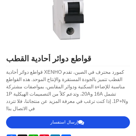
قواطع دوائر أحادية القطب
كمورد محترف في الصين، تقدم XENHO قواطع دوائر أحادية
القطب تتميز بالجودة المستقرة والإنتاج الموحد. هذه القواطع
مناسبة للإضاءة السكنية ودوائر المقابس، بمواصفات مشتركة
تشمل 16A و20A، وتدعم كلاً من التصميمات الهيكلية 1P
و1P+N. إذا كنت ترغب في معرفة المزيد عن منتجاتنا، فلا تتردد
في الاتصال بنا!
إرسال استفسار