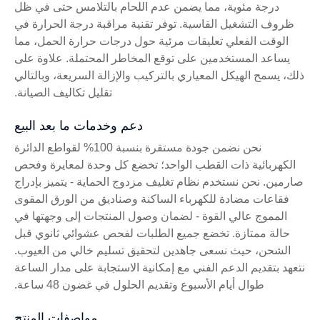
درجة مئوية، مما يضمن عدم اللحام بالتلامس حتى في ظل
ظروف التشغيل القاسية. توفر تقنية مراقبة درجة الحرارة في
الوقت الفعلي تعليقات مرئية حول درجات حرارة الحمل، مما
يساعد المستخدمين على توقع المخاطر المحتملة. علاوة على
ذلك، يسمح الهيكل المعياري بالتركيب والإزالة السريعة، وبالتالي
تقليل تكاليف الصيانة.
دعم وخدمات ما بعد البيع
نحن نضمن جودة مستقرة بنسبة 100% لقواطع الدائرة
الكهربائية ذات القطب الواحد؛ تخضع كل وحدة لمعايرة وفحص
صارمين. نحن نستخدم نظام تغليف مزدوج الحماية - يتميز بإدراج
فقاعات مضادة للكهرباء الساكنة وصناديق من الورق المقوى
المموج عالي القوة - لضمان وصول المنتجات إلى وجهتها في
حالة ممتازة. تخضع جميع الطلبات لفحص عشوائي ثانوي قبل
الشحن، حيث نسعى جاهدين لتحقيق تسليم خالي من العيوب.
نتعهد بتقديم الدعم الفني مع إمكانية الاستجابة على مدار الساعة
طوال أيام الأسبوع وتقديم الحلول في غضون 48 ساعة.
مواصفات المنتج