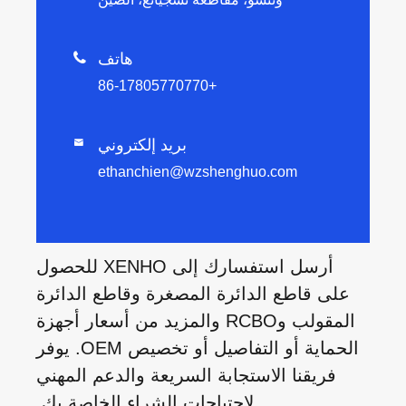
هاتف

+86-17805770770
بريد إلكتروني

ethanchien@wzshenghuo.com
أرسل استفسارك إلى XENHO للحصول
على قاطع الدائرة المصغرة وقاطع الدائرة
المقولب وRCBO والمزيد من أسعار أجهزة
الحماية أو التفاصيل أو تخصيص OEM. يوفر
فريقنا الاستجابة السريعة والدعم المهني
لاحتياجات الشراء الخاصة بك.