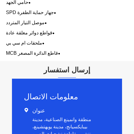
حامي الجهد
جهاز حماية الطفرة SPD
موصل التيار المتردد
قواطع دوائر مغلقة عادة
ملحقات ام سي بي
قاطع الدائرة المصغر MCB
إرسال استفسار
معلومات الاتصال
عنوان

منطقة وانمينغ الصناعية، مدينة
بيبايكسيانج، مدينة يويهتشينغ،
ونتشو، مقاطعة تشجيانغ، الصين