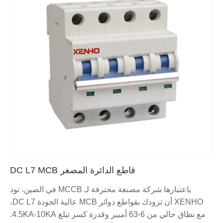
قاطع الدائرة المصغر DC L7 MCB
باعتبارها شركة مصنعة محترفة لـ MCCB في الصين، تود
XENHO أن تزودك بقواطع دوائر MCB عالية الجودة DC L7،
مع نطاق حالي من 6-63 أمبير وقدرة كسر تبلغ 4.5KA-10KA.