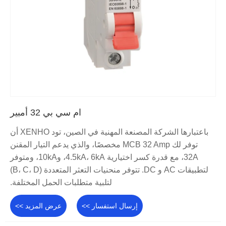
ام سي بي 32 أمبير
باعتبارها الشركة المصنعة المهنية في الصين، تود XENHO أن
توفر لك MCB 32 Amp مخصصًا، والذي يدعم التيار المقنن
32A، مع قدرة كسر اختيارية 4.5kA، 6kA، و10kA، ومتوفر
لتطبيقات AC و DC. تتوفر منحنيات التعثر المتعددة (B، C، D)
لتلبية متطلبات الحمل المختلفة.
إرسال استفسار >>
عرض المزيد >>