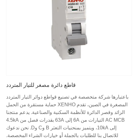
قاطع دائرة مصغر للتيار المتردد
باعتبارها شركة متخصصة في تصنيع قواطع دوائر التيار المتردد
المصغرة في الصين، تقدم XENHO حماية مستقرة من الحمل
الزائد وقصر الدائرة للأنظمة السكنية والصناعية. يدعم منتجنا
AC MCB التيارات من 6A إلى 63A بقدرات فصل من 4.5kA
إلى 10kA، ويتميز بمنحنيات التعثر B وC وD. نحن ندعوك
للاتصال بنا للطلبات بالجملة أو خيارات الشراء المخصصة.